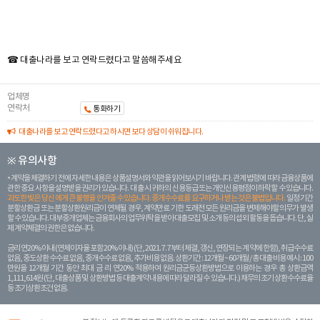
☎ 대출나라를 보고 연락드렸다고 말씀해주세요
업체명
연락처
통화하기
대출나라를 보고 연락드렸다고 하시면 보다 상담이 쉬워집니다.
※ 유의사항
계약을 체결하기 전에 자세한 내용은 상품설명서와 약관을 읽어보시기 바랍니다. 관계 법령에 따라 금융상품에
관한 중요 사항을 설명받을 권리가 있습니다. 대 출 시 귀하의 신용등급 또는 개인신용평점이 하락할 수 있습니다.
과도한 빚은 당신 에게 큰 불행을 안겨줄 수 있습니다. 중개수수료를 요구하거나 받는 것은 불법입니다.
일정 기간
분할상환금 또는 분할상환원리금이 연체될 경우, 계약만료 기한 도래전 모든 원리금을 변제해야할 의무가 발생
할 수 있습니다. 대부중개업체는 금융회사의 업무위탁을 받아 대출모집 및 소개 등의 섭외 활동을 돕습니다. 단, 실
제 계약체결의 권한은 없습니다.
금리 연20% 이내 (연체이자율 포함 20% 이내) (단, 2021. 7. 7부터 체결, 갱신, 연장되는 계 약에 한함), 취급수수료
없음, 중도상환 수수료 없음, 중개수수료 없음, 추가비용 없음. 상환기간 : 12개월 ~ 60개월 / 총 대출 비용 예시 : 100
만원을 12개월 기간 동안 최대 금 리 연20% 적용하여 원리금균등상환방법으로 이용하는 경우 총 상환금액
1,111,614원 (단, 대출상품 및 상환방법 등 대출계약 내용에 따라 달라질 수 있습니다.) 채무의 조기 상환수수료율
등 조기상환조건 없음.