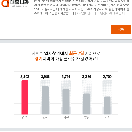
본 정보는
에 등록한 자료를 바탕으로 대출나라가 편집 및 그 표현방법을 수정하
여 완성한 것 입니다. 대출나라 동의없이무단전재 또는 재배포, 재가공 할 수 없
으며, 대출나라는
에 게재한 자료에 대한 오류와 사용자가 이를 신뢰하여 취한
조치에대해 책임을 지지않습니다.
[저작권 대출나라. 무단전재-재배포 금지]
목록
지역별 업체찾기에서
최근 7일
기준으로
경기
지역이 가장 클릭수가 많았어요!
5,503
3,988
3,791
3,376
2,700
경기
강원
서울
부산
인천