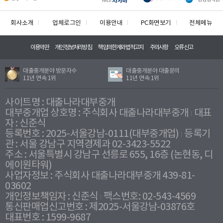
회사소개
업체로그인
이용안내
PC화면보기
전체메뉴
이용약관
개인정보처리방침
책임의한계와법적고지
주의사항
오류신고
대출중개분야 방문자수
대출중개분야 대출문의
11년 연속 1위
11년 연속 1위
사이트명 : 대출나라대부중개
대부중개업 상호명 : 주식회사 대출나라대부중개
대표
자 : 신준식
등록번호 : 2025-서울강남-0111(대부중개업)
등록기
관 : 서울 강남구 지역경제과 02-3423-5522
주소 : 서울특별시 강남구 선릉로 655, 16층 (논현동, 디
에이원타워)
사업자정보 : 주식회사 대출나라대부중개 439-81-
03602
개인정보책임자 : 신준식
팩스번호: 02-543-4569
통신판매업신고번호 : 제2025-서울강남-03876호
대표번호 : 1599-9687