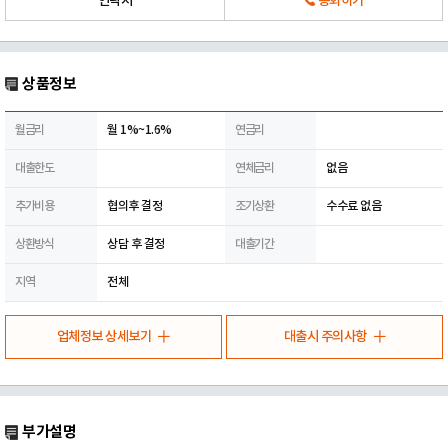
연락처
통화하기
상품정보
월금리
월 1%~1.6%
연금리
대출한도
연체금리
없음
추가비용
협의후 결정
조기상환
수수료 없음
상환방식
상담 후 결정
대출기간
지역
전체
업체정보 상세보기
대출시 주의사항
부가설명