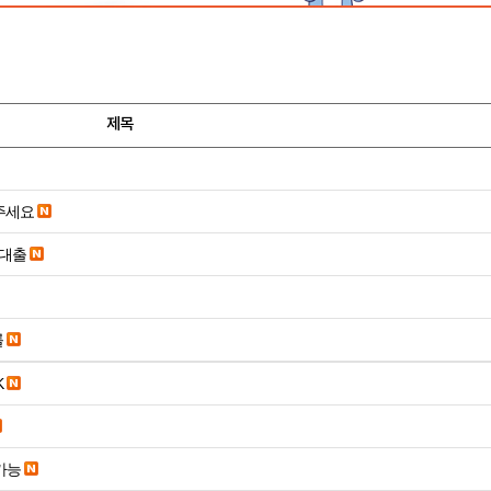
제목
주세요
일대출
률
K
종가능