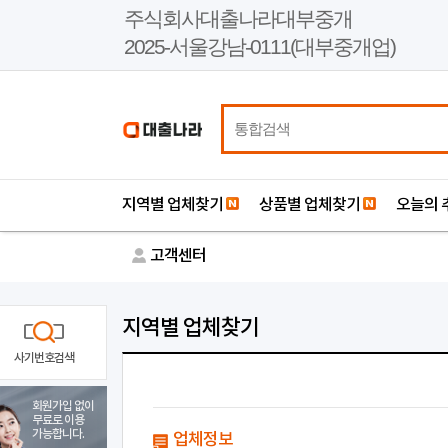
본
주식회사대출나라대부중개
문
2025-서울강남-0111(대부중개업)
바
로
가
기
지역별 업체찾기
상품별 업체찾기
오늘의 
고객센터
지역별 업체찾기
사기번호검색
회원가입 없이
무료로 이용
가능합니다.
업체정보