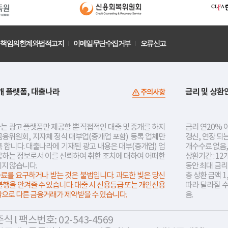
책임의한계와법적고지
이메일무단수집거부
오류신고
개 플랫폼, 대출나라
금리 및 상환
주의사항
는 광고 플랫폼만 제공할 뿐 직접적인 대출 및 중개를 하지
금리 연20% 이
금융위원회, 지자체 정식 대부업(중개업 포함) 등록 업체만
갱신, 연장 되
 합니다. 대출나라에 기재된 광고 내용은 대부(중개업) 업
개수수료 없음,
공하는 정보로서 이를 신뢰하여 취한 조치에 대하여 어떠한
상환기간 : 12
지지 않습니다.
동안 최대 금
료를 요구하거나 받는 것은 불법입니다. 과도한 빚은 당신
총 상환 금액 1
불행을 안겨줄 수 있습니다. 대출 시 신용등급 또는 개인신용
따라 달라질 
락으로 다른 금융거래가 제약받을 수 있습니다.
음.
 l 팩스번호: 02-543-4569