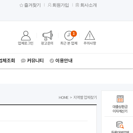
즐겨찾기
회원가입
회사소개
1
업체로그인
광고문의
최근 본 업체
주의사항
업체조회
커뮤니티
이용안내
HOME
>
지역별 업체찾기
대출상환금
이자계산기
등록대부업체