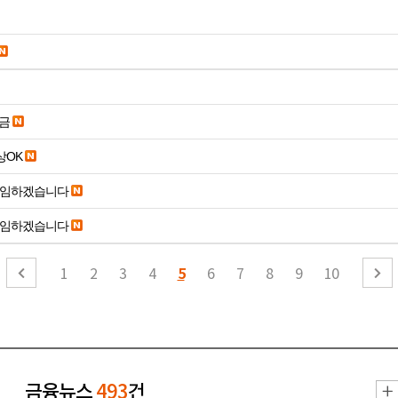
송금
19세 이상OK
 임하겠습니다
 임하겠습니다
5
1
2
3
4
6
7
8
9
10
금융뉴스
493
건