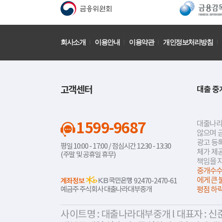
회사소개
이용안내
이용약관
개인정보처리방침
고객센터
대출 중
1599-9687
대출나라
않으며 
광고 등록
평일 10:00 - 17:00 / 점심시간 12:30 - 13:30
체가 제
(주말 및 공휴일 휴무)
책임을 
중개수수
에게 큰 
계좌정보
92470-2470-61
예금주 주식회사 대출나라대부중개
평점 하
사이트명 : 대출나라대부중개 l 대표자 : 신준식