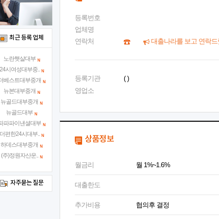
등록번호
업체명
최근 등록 업체
연락처
대출나라를 보고 연락드
노란햇살대부
24시여성대부중..
등록기관
( )
더베스트대부중개
영업소
뉴본대부중개
뉴골드대부중개
뉴골드대부
파파파이낸셜대부
더편한24시대부..
상품정보
하데스대부중개
(주)정원자산운..
월금리
월 1%~1.6%
자주묻는 질문
대출한도
추가비용
협의후 결정