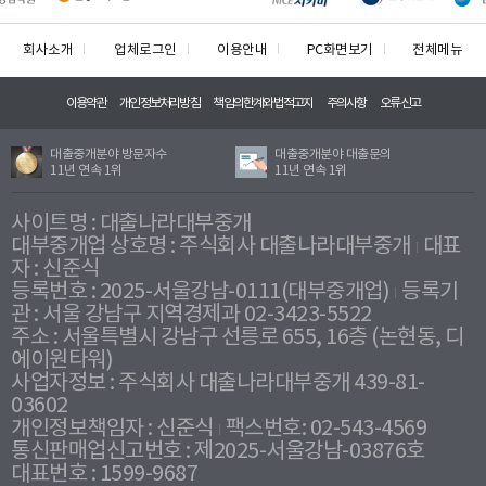
회사소개
업체로그인
이용안내
PC화면보기
전체메뉴
이용약관
개인정보처리방침
책임의한계와법적고지
주의사항
오류신고
대출중개분야 방문자수
대출중개분야 대출문의
11년 연속 1위
11년 연속 1위
사이트명 : 대출나라대부중개
대부중개업 상호명 : 주식회사 대출나라대부중개
대표
자 : 신준식
등록번호 : 2025-서울강남-0111(대부중개업)
등록기
관 : 서울 강남구 지역경제과 02-3423-5522
주소 : 서울특별시 강남구 선릉로 655, 16층 (논현동, 디
에이원타워)
사업자정보 : 주식회사 대출나라대부중개 439-81-
03602
개인정보책임자 : 신준식
팩스번호: 02-543-4569
통신판매업신고번호 : 제2025-서울강남-03876호
대표번호 : 1599-9687