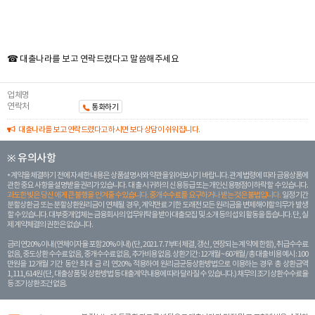
☎ 대출나라를 보고 연락드렸다고 말씀해주세요
업체명
연락처
통화하기
대출나라를 보고 연락드렸다고 하시면 보다 상담이 쉬워집니다.
※ 유의사항
계약을 체결하기 전에 자세한 내용은 상품설명서와 약관을 읽어보시기 바랍니다. 관계 법령에 따라 금융상품에
관한 중요 사항을 설명받을 권리가 있습니다. 대 출 시 귀하의 신용등급 또는 개인신용평점이 하락할 수 있습니다.
과도한 빚은 당신 에게 큰 불행을 안겨줄 수 있습니다. 중개수수료를 요구하거나 받는 것은 불법입니다.
일정 기간
분할상환금 또는 분할상환원리금이 연체될 경우, 계약만료 기한 도래전 모든 원리금을 변제해야할 의무가 발생
할 수 있습니다. 대부중개업체는 금융회사의 업무위탁을 받아 대출모집 및 소개 등의 섭외 활동을 돕습니다. 단, 실
제 계약체결의 권한은 없습니다.
금리 연20% 이내 (연체이자율 포함 20% 이내) (단, 2021. 7. 7부터 체결, 갱신, 연장되는 계 약에 한함), 취급수수료
없음, 중도상환 수수료 없음, 중개수수료 없음, 추가비용 없음. 상환기간 : 12개월 ~ 60개월 / 총 대출 비용 예시 : 100
만원을 12개월 기간 동안 최대 금 리 연20% 적용하여 원리금균등상환방법으로 이용하는 경우 총 상환금액
1,111,614원 (단, 대출상품 및 상환방법 등 대출계약 내용에 따라 달라질 수 있습니다.) 채무의 조기 상환수수료율
등 조기상환조건 없음.