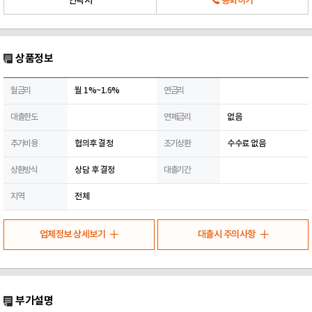
연락처
통화하기
상품정보
월금리
월 1%~1.6%
연금리
대출한도
연체금리
없음
추가비용
협의후 결정
조기상환
수수료 없음
상환방식
상담 후 결정
대출기간
지역
전체
업체정보 상세보기
대출시 주의사항
부가설명