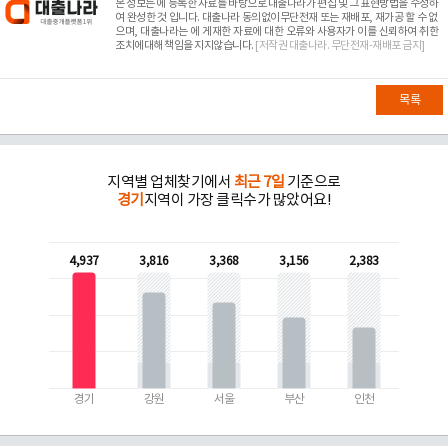
본 정보는
에 등록한 자료를 바탕으로 대출나라가 편집 및 그 표현방법을 수정하
여 완성한 것 입니다. 대출나라 동의없이무단전재 또는 재배포, 재가공 할 수 없
으며, 대출나라는
에 게재한 자료에 대한 오류와 사용자가 이를 신뢰하여 취한
조치에대해 책임을 지지않습니다.
[저작권 대출나라. 무단전재-재배포 금지]
목록
지역별 업체찾기에서
최근 7일
기준으로
경기
지역이 가장 클릭수가 많았어요!
4,937
3,816
3,368
3,156
2,383
경기
강원
서울
부산
인천